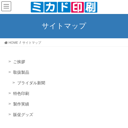
コ
ナ
ン
ビ
テ
ゲ
ン
ー
サイトマップ
ツ
シ
へ
ョ
ス
ン
HOME
サイトマップ
キ
に
ッ
移
プ
動
ご挨拶
取扱製品
ブライダル新聞
特色印刷
製作実績
販促グッズ